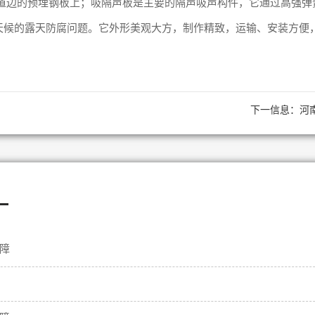
道边的预埋钢板上；吸隔声板是主要的隔声吸声构件，它通过高强弹
天候的露天防腐问题。它外形美观大方，制作精致，运输、安装方便
下一信息：
河
—
障