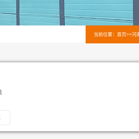
当前位置：
首页
>>
河
装
板