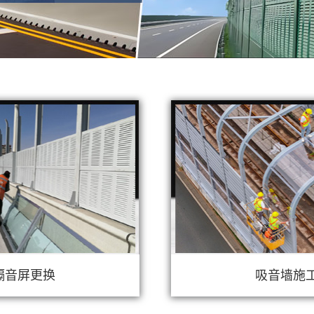
隔音屏更换
吸音墙施