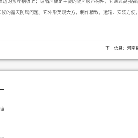
道边的预埋钢板上；吸隔声板是主要的隔声吸声构件，它通过高强弹
天候的露天防腐问题。它外形美观大方，制作精致，运输、安装方便
下一信息：
河南
—
障