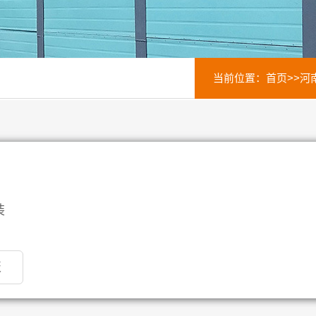
当前位置：
首页
>>
河
装
板