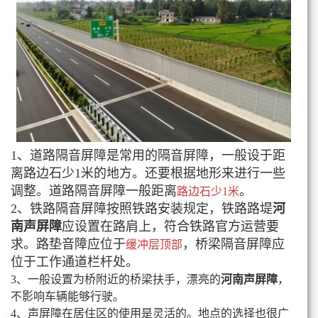
1、道路隔音屏障是常用的隔音屏障，一般设于距
离路边石少1米的地方。还要根据地形来进行一些
调整。道路隔音屏障一般距离
。
路边石少
1米
2、铁路隔音屏障按照铁路安装规定，铁路路堤
河
南声屏障
应设置在路肩上，符合铁路官方运营要
求。路垫音障应位于
，桥梁隔音屏障应
缓冲层顶部
位于工作通道栏杆处。
3、一般设置为桥附近的桥梁扶手，漂亮的
河南声屏障
，
不影响车辆能够行驶。
4、声屏障在居住区的使用是灵活的。地点的选择也很广