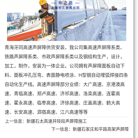
青海牙同高速声屏障供货安装，我公司集高速声屏障系类、
铁路声屏障系类、市政声屏障系类以及钢结构生产，设计，
加工，制作，安装为一体企业。公司拥有声屏障面板自动下
料、面板冲孔压弯、表面静电喷涂、H型钢自动埋弧焊接四条
自动化生产线。高速声屏障部分业绩：大广高速、京港澳高
速、青临高速、郑卢高速、济祁高速、洛栾高速、连霍高
速、霍永高速、临枣高速、济徐高速、庄盖高速、鹤大高
速、长安高速、泗宿高速、江六高速等等
上一信息：
新疆石太高速井陉段声屏障施工
下一信息：
新疆石家庄和平路高架声屏障