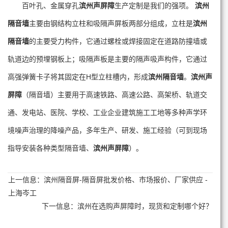
百叶孔、金属穿孔
滨州声屏障
生产定制是我们的强项。
滨州
隔音墙
主要由钢结构立柱和吸隔声屏板两部分组成，立柱是
滨州
隔音墙
的主要受力构件，它通过螺栓或焊接固定在道路防撞墙或
轨道边的预埋钢板上；吸隔声板是主要的隔声吸声构件，它通过
高强弹簧卡子将其固定在H型立柱槽内，形成
滨州隔音墙
。
滨州声
屏障
（隔音墙）主要用于高速铁路、高速公路、高架桥、轨道交
通、发电站、医院、学校、工业企业建筑施工工地等多种声学环
境噪声治理的降噪产品，多年生产、研发、施工经验（可到现场
指导安装各种类型隔音墙、
滨州声屏障
）。
上一信息：
滨州隔音屏-隔音屏批发价格、市场报价、厂家供应 -
上海岑工
下一信息：
滨州在选购声屏障时，现货和定制哪个好？